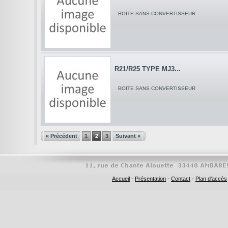
BOITE SANS CONVERTISSEUR
R21/R25 TYPE MJ3...
BOITE SANS CONVERTISSEUR
« Précédent
1
2
3
Suivant »
Accueil
-
Présentation
-
Contact
-
Plan d'accès